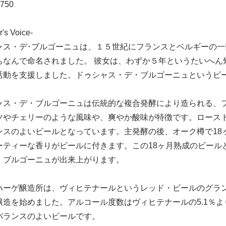
750
r's Voice-
ャス・デ･ブルゴーニュは、１５世紀にフランスとベルギーの一
ちなんで命名されました。 彼女は、わずか５年というたいへん
活動を支援しました。ドゥシャス・デ・ブルゴーニュというビ
ャス・デ・ブルゴーニュは伝統的な複合発酵により造られる、
ツやチェリーのような風味や、爽やか酸味が特徴です。ロース
ンスのよいビールとなっています。主発酵の後、オーク樽で18
ーティーな香りがビールに付きます。この18ヶ月熟成のビール
・ブルゴーニュが出来上がります。
ハーゲ醸造所は、ヴィヒテナールというレッド・ビールのグラ
醸造を始めました。アルコール度数はヴィヒテナールの5.1％よ
バランスのよいビールです。