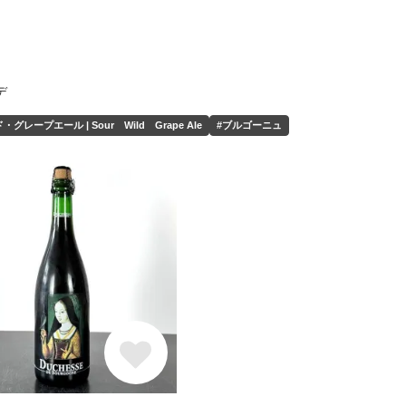
デ
レープエール | Sour Wild Grape Ale
#ブルゴーニュ