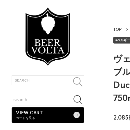
TOP
#ベルギー伝
ヴェ
ブル
Duc
750
VIEW CART
0
2,08
カートを見る