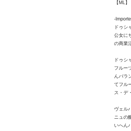
【ML】 
-Importe
ドゥシ
公女に
の商業
ドゥシ
フルー
んバラ
てフル
ス・デ
ヴェル
ニュの
いへん