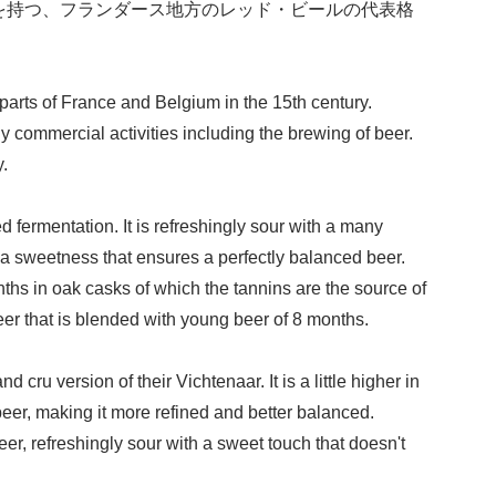
を持つ、フランダース地方のレッド・ビールの代表格
rts of France and Belgium in the 15th century.
y commercial activities including the brewing of beer.
.
fermentation. It is refreshingly sour with a many
ng a sweetness that ensures a perfectly balanced beer.
hs in oak casks of which the tannins are the source of
 beer that is blended with young beer of 8 months.
 version of their Vichtenaar. It is a little higher in
beer, making it more refined and better balanced.
, refreshingly sour with a sweet touch that doesn't