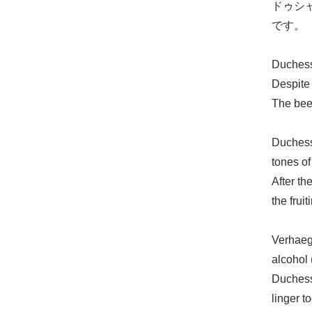
ドゥシ
です。
Duchess
Despite 
The bee
Duchesse
tones of
After th
the frui
Verhaegh
alcohol 
Duchess
linger t