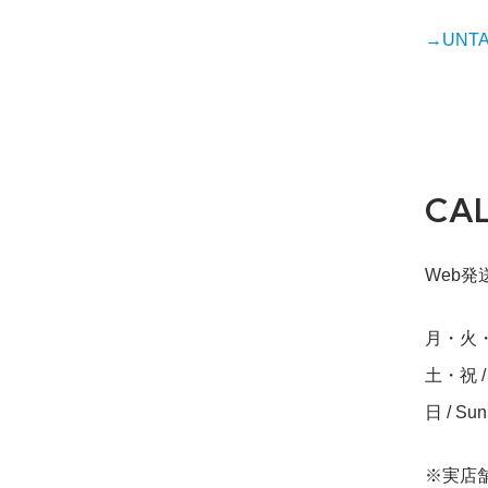
→UNTAP
CA
Web発送締
月・火・水・
土・祝 / S
日 / Su
※実店