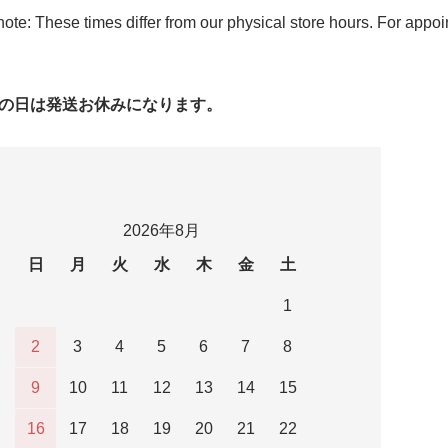
ote: These times differ from our physical store hours. For appo
字の日は発送お休みになります。
2026年8月
日
月
火
水
木
金
土
1
2
3
4
5
6
7
8
9
10
11
12
13
14
15
16
17
18
19
20
21
22