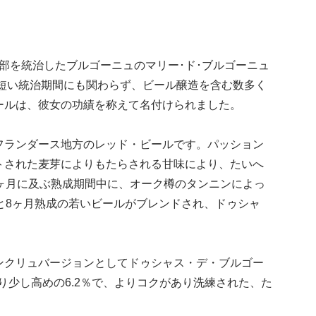
部を統治したブルゴーニュのマリー･ド･ブルゴーニュ
短い統治期間にも関わらず、ビール醸造を含む数多く
ールは、彼女の功績を称えて名付けられました。
フランダース地方のレッド・ビールです。パッション
トされた麦芽によりもたらされる甘味により、たいへ
ヶ月に及ぶ熟成期間中に、オーク樽のタンニンによっ
と8ヶ月熟成の若いビールがブレンドされ、ドゥシャ
ンクリュバージョンとしてドゥシャス・デ・ブルゴー
り少し高めの6.2％で、よりコクがあり洗練された、た