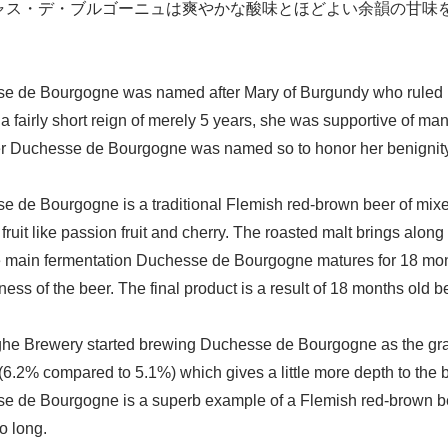
ャス・デ・ブルゴーニュは爽やかな酸味とほどよい余韻の甘味
e de Bourgogne was named after Mary of Burgundy who ruled pa
a fairly short reign of merely 5 years, she was supportive of man
r Duchesse de Bourgogne was named so to honor her benignity
 de Bourgogne is a traditional Flemish red-brown beer of mixed 
 fruit like passion fruit and cherry. The roasted malt brings alo
e main fermentation Duchesse de Bourgogne matures for 18 mont
tiness of the beer. The final product is a result of 18 months old
e Brewery started brewing Duchesse de Bourgogne as the grand cru
(6.2% compared to 5.1%) which gives a little more depth to the 
e de Bourgogne is a superb example of a Flemish red-brown beer
oo long.