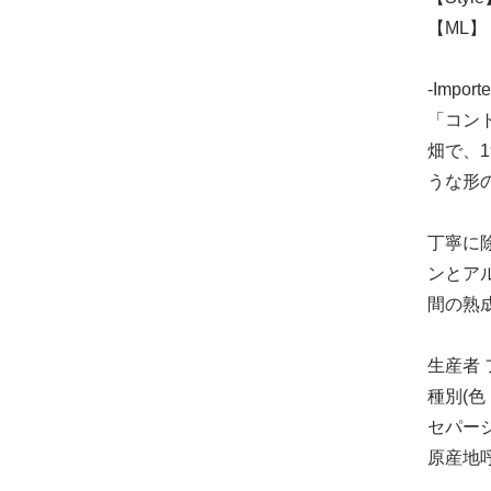
【ML】 
-Importe
「コン
畑で、
うな形
丁寧に除
ンとア
間の熟
生産者 
種別(色
セパージ
原産地呼称 