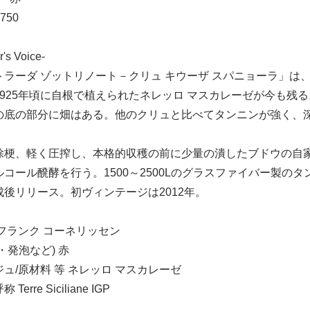
750
r's Voice-
トラーダ ゾットリノート－クリュ キウーザ スパニョーラ」は
1925年頃に自根で植えられたネレッロ マスカレーゼが今も残
の底の部分に畑はある。他のクリュと比べてタンニンが強く、
梗、軽く圧搾し、本格的収穫の前に少量の潰したブドウの自家醗酵種(
ルコール醗酵を行う。1500～2500Lのグラスファイバー製の
成後リリース。初ヴィンテージは2012年。
フランク コーネリッセン
・発泡など) 赤
ュ/原材料 等 ネレッロ マスカレーゼ
Terre Siciliane IGP