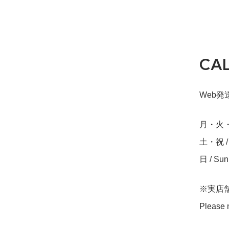
CA
Web発送締
月・火・水・
土・祝 / S
日 / Su
※実店
Please n