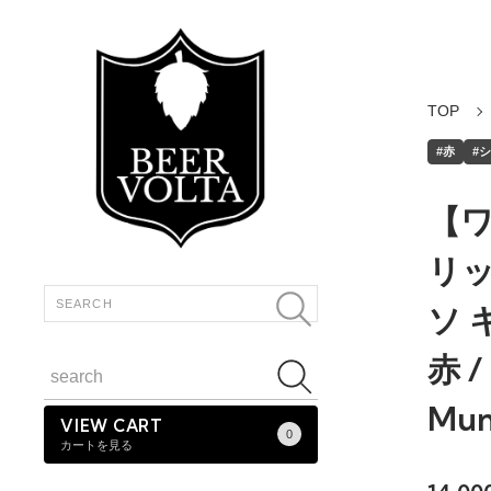
TOP
#赤
#
【
リッ
ソ 
赤 /
Mun
VIEW CART
0
カートを見る