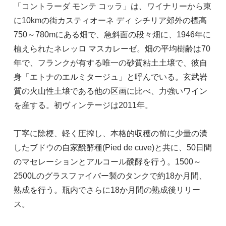
「コントラーダ モンテ コッラ」は、ワイナリーから東
に10kmの街カスティオーネ ディ シチリア郊外の標高
750～780mにある畑で、急斜面の段々畑に、1946年に
植えられたネレッロ マスカレーゼ。畑の平均樹齢は70
年で、フランクが有する唯一の砂質粘土土壌で、彼自
身「エトナのエルミタージュ」と呼んでいる。玄武岩
質の火山性土壌である他の区画に比べ、力強いワイン
を産する。初ヴィンテージは2011年。
丁寧に除梗、軽く圧搾し、本格的収穫の前に少量の潰
したブドウの自家醗酵種(Pied de cuve)と共に、50日間
のマセレーションとアルコール醗酵を行う。1500～
2500Lのグラスファイバー製のタンクで約18か月間、
熟成を行う。瓶内でさらに18か月間の熟成後リリー
ス。