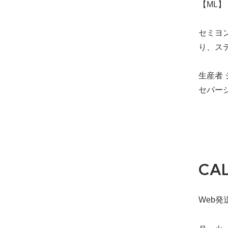
【ML】 
セミヨ
り、ス
生産者 
セパー
CA
Web発送締