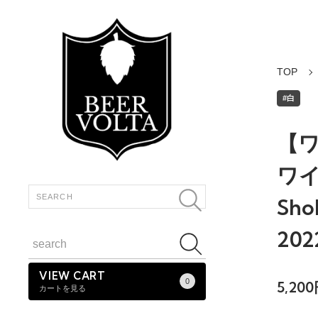
TOP
#白
【
ワイ
Sho
202
VIEW CART
0
5,20
カートを見る