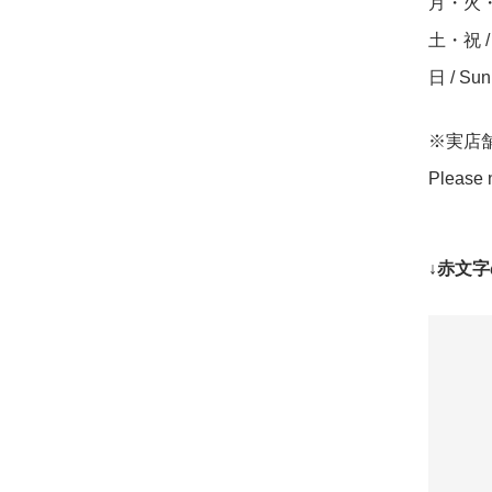
月・火・水・
土・祝 / S
日 / Su
※実店
Please n
↓赤文