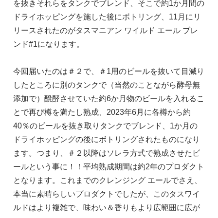
を抜きそれらをタンクでブレンド、そこで約1か月間の
ドライホッピングを施した後にボトリング、11月にリ
リースされたのがタスマニアン ワイルド エール ブレ
ンド#1になります。
今回届いたのは＃２で、＃1用のビールを抜いて目減り
したところに別のタンクで（当然のことながら酵母無
添加で）醗酵させていた約6か月物のビールを入れるこ
とで再び樽を満たし熟成、2023年6月に各樽から約
40％のビールを抜き取りタンクでブレンド、1か月の
ドライホッピングの後にボトリングされたものになり
ます。つまり、＃２以降はソレラ方式で熟成させたビ
ールという事に！！平均熟成期間は約2年のプロダクト
となります。これまでのクレンジング エールでさえ、
本当に素晴らしいプロダクトでしたが、このタスワイ
ルドはより複雑で、味わい＆香りもより広範囲に広が