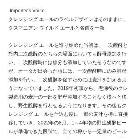
-Importer's Voice-
クレンジング エールのラベルデザインはそのままに、
タスマニアン ワイルド エールと名前を一新。
クレンジング エールを造り始めた当初は、一次醗酵と
瓶内二次醗酵のどちらの場面においても酵母添加を行
い、二次醗酵時には糖分も添加していたそうなのです
が、オータが出会った頃には、一次醗酵時にのみ酵母
添加を行い、二次醗酵を促すためには麦汁を加えるよ
うになっていました。2019年初頭から、煮沸後のクレ
製造用の麦汁の一部を酵母添加することなく樽へと移
し、野生醗酵を行わせるようになります。その後もク
レンジング エールを仕込む度に一部の麦汁を樽に直接
移していき、2022年の8月、1～4年物の野生醗酵ビー
ルが準備できた段階で、全ての樽から一定量のビール