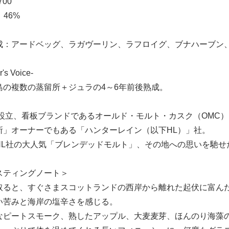
00
】46%
成：アードベッグ、ラガヴーリン、ラフロイグ、ブナハーブン
r's Voice-
島の複数の蒸留所＋ジュラの4～6年前後熟成。
3年設立、看板ブランドであるオールド・モルト・カスク（OMC
所」オーナーでもある「ハンターレイン（以下HL）」社。
HL社の大人気「ブレンデッドモルト」、その地への思いを馳せ
スティングノート＞
取ると、すぐさまスコットランドの西岸から離れた起伏に富ん
い苦みと海岸の塩辛さを感じる。
なピートスモーク、熟したアップル、大麦麦芽、ほんのり海藻