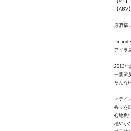
【ML】7
【ABV
原酒構
-Importe
アイラ
201
ー蒸留
そんな
＜テイ
香りを
心地良
穏やか