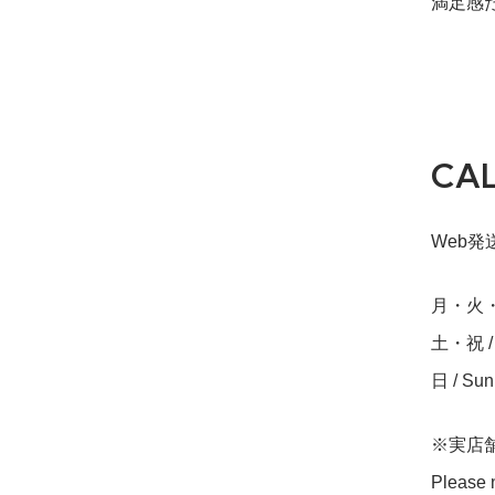
満足感
CA
Web発送締
月・火・水・
土・祝 / S
日 / Su
※実店
Please n