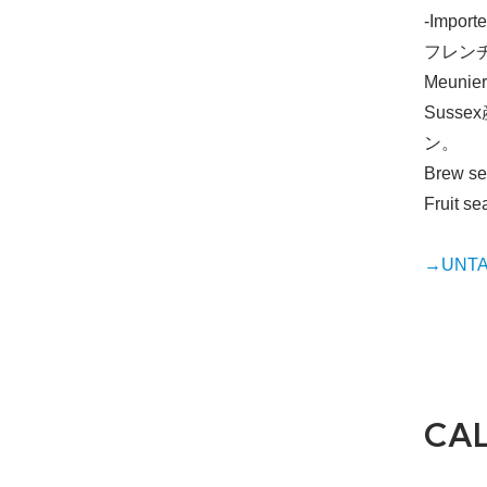
-Importe
フレン
Meun
Suss
ン。
Brew se
Fruit s
→UNTAP
CA