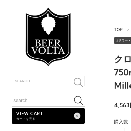
TOP
#サワー・ワ
クロ
750
Mill
4,56
VIEW CART
0
カートを見る
購入数