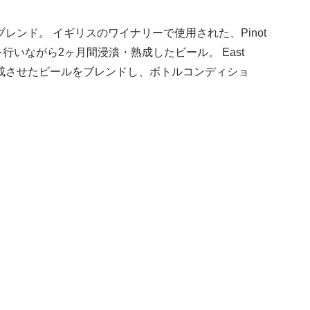
ンド。 イギリスのワイナリーで使用された、Pinot
れ)を行いながら2ヶ月間浸漬・熟成したビール。 East
1年追熟成させたビールをブレンドし、ボトルコンディショ