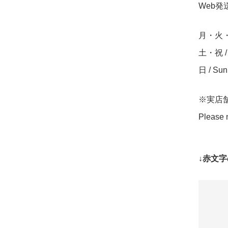
Web発送締
月・火・水・
土・祝 / S
日 / Su
※実店
Please n
↓赤文