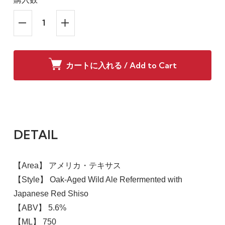
カートに入れる / Add to Cart
DETAIL
【Area】 アメリカ・テキサス
【Style】 Oak-Aged Wild Ale Refermented with
Japanese Red Shiso
【ABV】 5.6%
【ML】 750