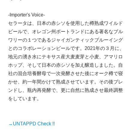
-Importer's Voice-
セラータは、日本の赤シソを使用した樽熟成ワイルド
ビールで、オレゴン州ポートランドにある著名なブル
ワリーの１つであるジャイガンティックブルーイング
とのコラボレーションビールです。2021年の３月に、
地元の湧き水にテキサス産大麦麦芽と小麦、アマリロ
ホップ、そして日本の赤シソを加え醸造しました。自
社の混合培養酵母で一次発酵させた後にオーク樽で寝
かせ、約一年間かけて熟成させています。その後ブレ
ンドし、瓶内再発酵で、更に自然に熟成させ最終調整
をしています。
→UNTAPPD Check !!