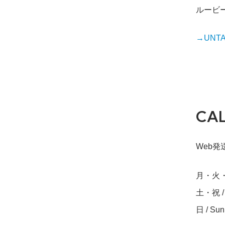
ルービー
→UNTAP
CA
Web発送締
月・火・水・
土・祝 / S
日 / Su