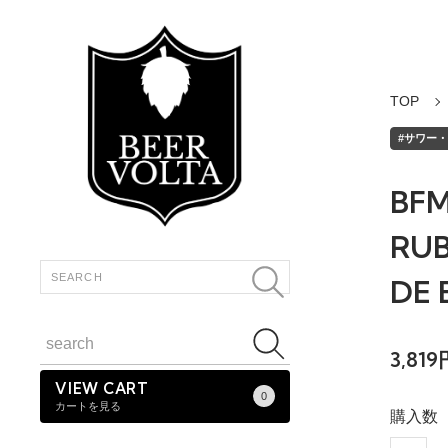
TOP
#サワー・ワ
BFM
RUB
DE 
3,81
VIEW CART
0
カートを見る
購入数