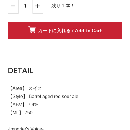
残り 1 本！
カートに入れる / Add to Cart
DETAIL
【Area】 スイス
【Style】 Barrel aged red sour ale
【ABV】 7.4%
【ML】 750
-Importer's Voice-