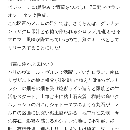
ピジャージュ(足踏みで葡萄をつぶし)、7日間マセラシ
オン 、タンク熟成。
この区画のメルロの果汁では、さくらんぼ、グレナデ
ン（ザクロ果汁と砂糖で作られるシロップ)を想わせる
アロマ、風味が際立っていたので、別のキュベとして
リリースすることにした!
《宙に浮かぶ味わい!》
パリのヴェール・ヴォレで活躍していたロラン。南仏
リヴザルトの地に祖父が1949年に植えた3haのグルナ
ッシュの畑その畑を受け継ぎワイン造りと家族との生
活をスタート。土壌は主に粘土石灰質、樹齢の高いグ
ルナッシュの畑にはシャトーヌフのような丸石が、メ
ルロの区画には深い粘土層がある。地中海性気候、海
の存在、影響を感じるルシオンの地にて不耕起、緑
肥、有機栽培、畑のトリートメントは硫黄、銅、エッ