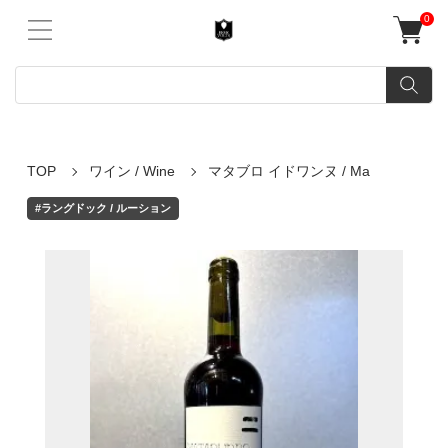
0
TOP
ワイン / Wine
マタブロ イドワンヌ / Ma
#ラングドック / ルーション