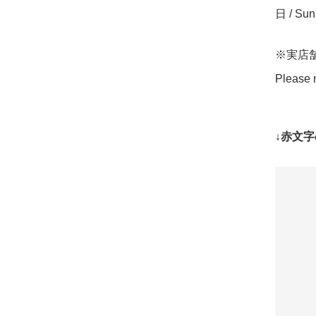
日 / Su
※実店
Please n
↓赤文