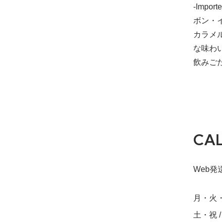
-Importe
ボン・
カラメ
な味わ
飲みご
CA
Web発送締
月・火・水・
土・祝 / S