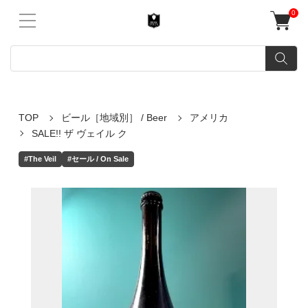
0
TOP
ビール［地域別］ / Beer
アメリカ
SALE!! ザ ヴェイル ク
#The Veil
#セール / On Sale