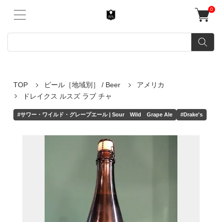
0
TOP
ビール［地域別］ / Beer
アメリカ
ドレイクス ルスズ ラブ チャ
#サワー・ワイルド・グレープエール | Sour Wild Grape Ale
#Drake's