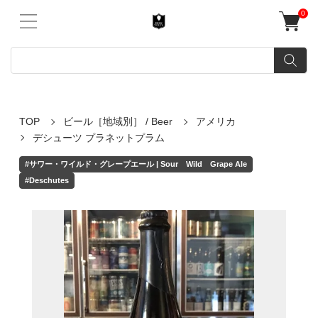
0
TOP
ビール［地域別］ / Beer
アメリカ
デシューツ プラネットプラム
#サワー・ワイルド・グレープエール | Sour Wild Grape Ale
#Deschutes