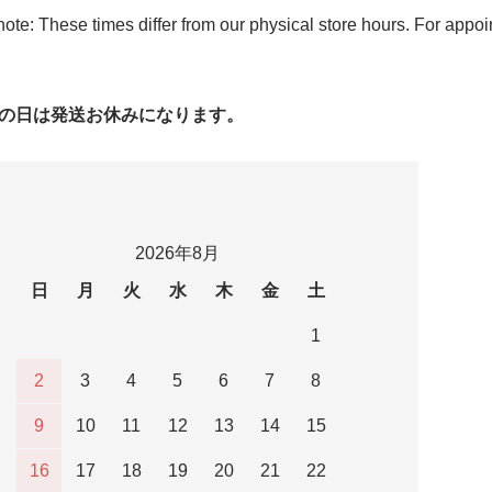
ote: These times differ from our physical store hours. For appo
字の日は発送お休みになります。
2026年8月
日
月
火
水
木
金
土
1
2
3
4
5
6
7
8
9
10
11
12
13
14
15
16
17
18
19
20
21
22