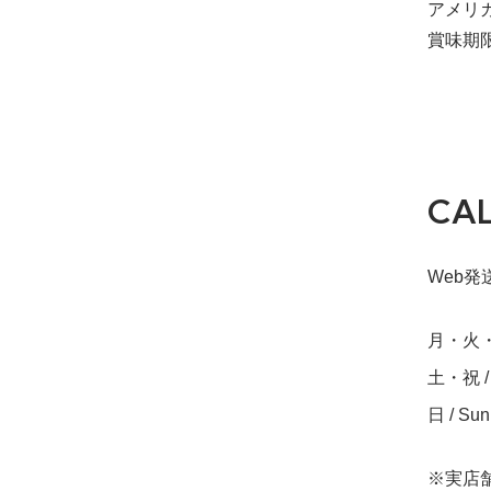
アメリカ・
賞味期限2
CA
Web発送締
月・火・水・
土・祝 / S
日 / Su
※実店