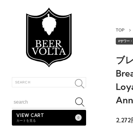
TOP
#サワー・ワ
ブ
Bre
Loy
Ann
VIEW CART
0
2,27
カートを見る