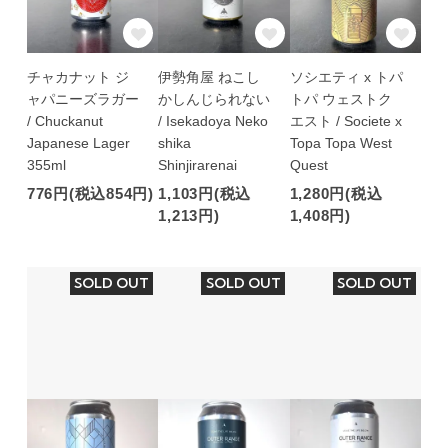
チャカナット ジ
伊勢角屋 ねこし
ソシエティ x トパ
ャパニーズラガー
かしんじられない
トパ ウェストク
/ Chuckanut
/ Isekadoya Neko
エスト / Societe x
Japanese Lager
shika
Topa Topa West
355ml
Shinjirarenai
Quest
776円(税込854円)
1,103円(税込
1,280円(税込
1,213円)
1,408円)
SOLD OUT
SOLD OUT
SOLD OUT