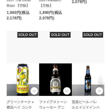
DDH The Other
DDH Radiant'r
2,079円)
Brian 【空輸】
【空輸】
1,980円(税込
1,890円(税込
2,178円)
2,079円)
SOLD OUT
SOLD OUT
SOLD OUT
グリーンチーク x
ファイアストーン
箕面ビール バレ
横浜ベイ コンテ
ウォーカー アニ
ルエイジドインペ