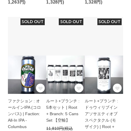
1,263円)
1,328円)
1,328円)
SOLD OUT
SOLD OUT
SOLD OUT
ファクション : オ
ルート+ブランチ :
ルート+ブランチ :
ールインIPA (コロ
5本セット | Root
ドゥウィリブイン
ンバス) | Faction:
+ Branch: 5 Cans
アソサエティオブ
All-In IPA -
Set 【空輸】
スペクタクル (モ
Columbus
ザイク) | Root +
11,810円(税込