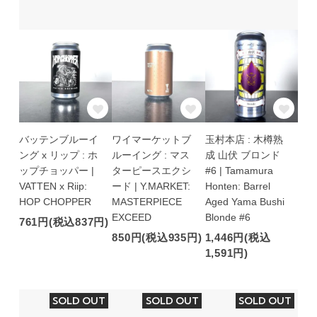
バッテンブルーイ
ワイマーケットブ
玉村本店 : 木樽熟
ング x リップ : ホ
ルーイング : マス
成 山伏 ブロンド
ップチョッパー |
ターピースエクシ
#6 | Tamamura
VATTEN x Riip:
ード | Y.MARKET:
Honten: Barrel
HOP CHOPPER
MASTERPIECE
Aged Yama Bushi
EXCEED
Blonde #6
761円(税込837円)
850円(税込935円)
1,446円(税込
1,591円)
SOLD OUT
SOLD OUT
SOLD OUT