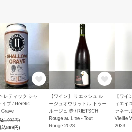
!! ヘレティック シャ
【ワイン】 リエッシュ ル
【ワイン
ブ / Heretic
ージュオウリットル トゥー
ィエイ
 Grave
ルージュ 赤 / RIETSCH
ァネール 
Rouge au Litre - Tout
Vieille 
込1,002円)
Rouge 2023
2023
税込869円)