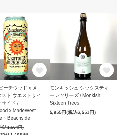
! ビーチウッド x メ
モンキッシュ シックスティ
エスト ウエストサイ
ーンツリーズ / Monkish
サイド /
Sixteen Trees
ood x MadeWest
5,955円(税込6,551円)
e ~ Beachside
(税込1,504円)
(税込1,408円)