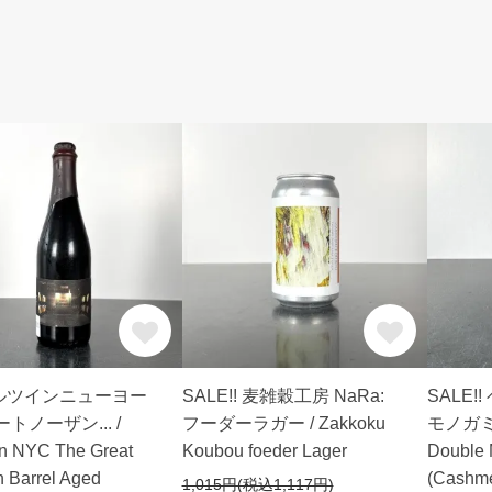
ルツインニューヨー
SALE!! 麦雑穀工房 NaRa:
SALE!
トノーザン... /
フーダーラガー / Zakkoku
モノガミー 
in NYC The Great
Koubou foeder Lager
Double
n Barrel Aged
(Cashme
1,015円(税込1,117円)