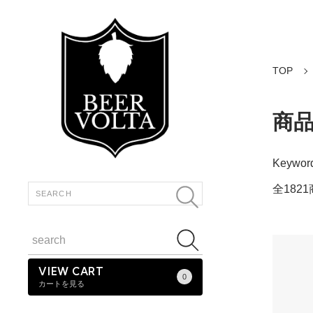
TOP
商
Keywo
全182
VIEW CART
0
カートを見る