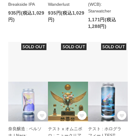
Breakside IPA
Wanderlust
(WCB):
Starwatcher
935円(税込1,029
935円(税込1,029
円)
円)
1,171円(税込
1,288円)
SOLD OUT
SOLD OUT
SOLD OUT
奈良醸造 : ペルソ
テスト x オムニポ
テスト : ホログラ
ナ | Nara:
ロ : ニュークリア
フィー | TEST: