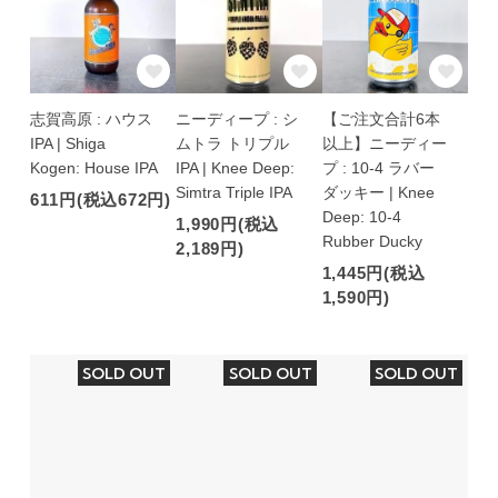
志賀高原 : ハウス
ニーディープ : シ
【ご注文合計6本
IPA | Shiga
ムトラ トリプル
以上】ニーディー
Kogen: House IPA
IPA | Knee Deep:
プ : 10-4 ラバー
Simtra Triple IPA
ダッキー | Knee
611円(税込672円)
Deep: 10-4
1,990円(税込
Rubber Ducky
2,189円)
1,445円(税込
1,590円)
SOLD OUT
SOLD OUT
SOLD OUT