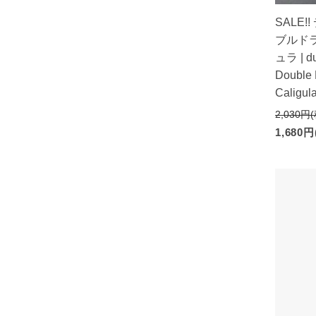
SALE!
ブルド
ュラ | d
Double
Calig
2,030円
1,680円