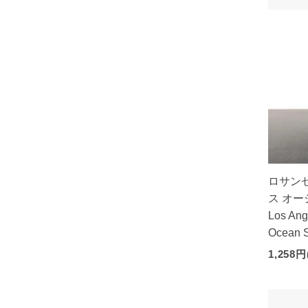
ロサン
ス オー
Los Ang
Ocean 
1,258円