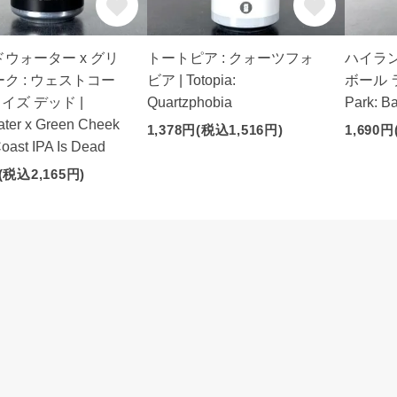
ウォーター x グリ
トートピア : クォーツフォ
ハイラン
ク : ウェストコー
ビア | Totopia:
ボール ラガ
 イズ デッド |
Quartzphobia
Park: B
ter x Green Cheek
1,378円(税込1,516円)
1,690円
Coast IPA Is Dead
(税込2,165円)