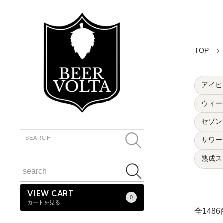
TOP
アイピー
ウィー
セゾン・
サワー・
熟成スト
VIEW CART
0
カートを見る
全148