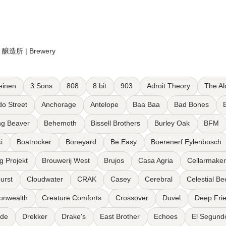
醸造所 | Brewery
einen
3 Sons
808
8 bit
903
Adroit Theory
The Al
do Street
Anchorage
Antelope
Baa Baa
Bad Bones
B
ng Beaver
Behemoth
Bissell Brothers
Burley Oak
BFM
i
Boatrocker
Boneyard
Be Easy
Boerenerf Eylenbosch
g Projekt
Brouwerij West
Brujos
Casa Agria
Cellarmaker
urst
Cloudwater
CRAK
Casey
Cerebral
Celestial B
nwealth
Creature Comforts
Crossover
Duvel
Deep Fri
rde
Drekker
Drake's
East Brother
Echoes
El Segund