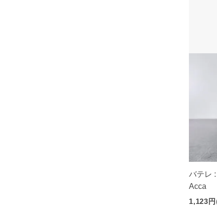
バテレ : 
Acca
1,123円