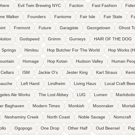
where
Evil Twin Brewing NYC
Faction
Fast Fashion
Fide
one Walker
Founders
Fantome
Fair Isle
Fair State
Fa
int
Fremont
Future
Garagiste
Georgetown
Ghost T
Notion
Godspeed
Grimm
Gurneys
HAIR OF THE DOG
 Springs
Himitsu
Hop Butcher For The World
Hop Works (
ountain
Homage
Hop Kotan
Hudson Valley
Human Peo
 Cellars
ISM
Jackie O's
Jester King
Karl Straus
Kem
bauche
Left Hand
Lindheim
Living Haus
Local Craft Bee
geles Ale Works
The Lost Abbey
LUG
Lumen
Marlobob
ler Baghaven
Modern Times
Monkish
Moonraker
Mortal
Neshaminy Creek
North Coast
Noble Savage
Nomcraft
llo
Ogopogo
One Drop
Other Half
Oud Beersel
Pap