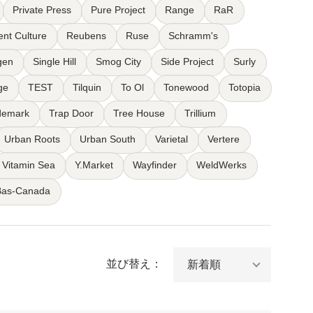
Private Press
Pure Project
Range
RaR
ent Culture
Reubens
Ruse
Schramm's
gen
Single Hill
Smog City
Side Project
Surly
ge
TEST
Tilquin
To Ol
Tonewood
Totopia
demark
Trap Door
Tree House
Trillium
Urban Roots
Urban South
Varietal
Vertere
Vitamin Sea
Y.Market
Wayfinder
WeldWerks
Bas-Canada
並び替え：