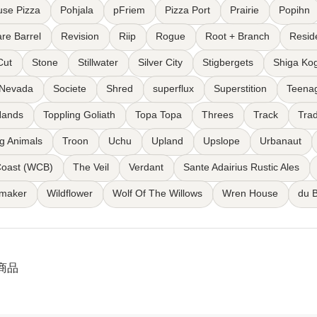
use Pizza
Pohjala
pFriem
Pizza Port
Prairie
Popihn
re Barrel
Revision
Riip
Rogue
Root + Branch
Resid
Cut
Stone
Stillwater
Silver City
Stigbergets
Shiga Ko
 Nevada
Societe
Shred
superflux
Superstition
Teena
Hands
Toppling Goliath
Topa Topa
Threes
Track
Tra
ng Animals
Troon
Uchu
Upland
Upslope
Urbanaut
Coast (WCB)
The Veil
Verdant
Sante Adairius Rustic Ales
maker
Wildflower
Wolf Of The Willows
Wren House
du 
3商品