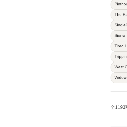
Pintho
The Ra
Single
Sierra
Tired 
Trippi
West 
Widow
全119