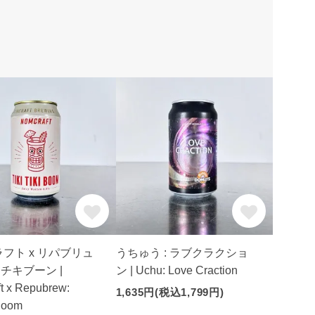
フト x リパブリュ
うちゅう : ラブクラクショ
キチキブーン |
ン | Uchu: Love Craction
t x Repubrew:
1,635円(税込1,799円)
 Boom