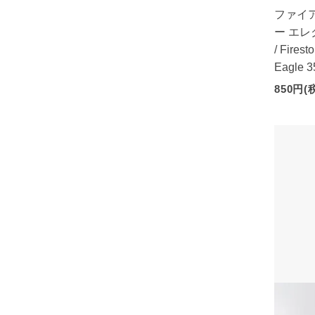
ファイ
ー エ
/ Firest
Eagle 3
850円(