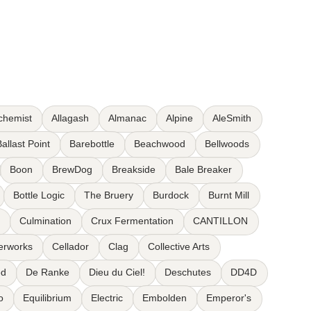
chemist
Allagash
Almanac
Alpine
AleSmith
allast Point
Barebottle
Beachwood
Bellwoods
Boon
BrewDog
Breakside
Bale Breaker
Bottle Logic
The Bruery
Burdock
Burnt Mill
Culmination
Crux Fermentation
CANTILLON
eerworks
Cellador
Clag
Collective Arts
ed
De Ranke
Dieu du Ciel!
Deschutes
DD4D
o
Equilibrium
Electric
Embolden
Emperor's