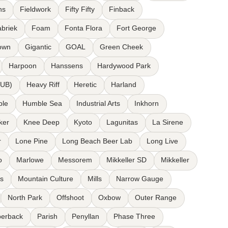
ns
Fieldwork
Fifty Fifty
Finback
briek
Foam
Fonta Flora
Fort George
own
Gigantic
GOAL
Green Cheek
Harpoon
Hanssens
Hardywood Park
HUB)
Heavy Riff
Heretic
Harland
ple
Humble Sea
Industrial Arts
Inkhorn
ker
Knee Deep
Kyoto
Lagunitas
La Sirene
r
Lone Pine
Long Beach Beer Lab
Long Live
o
Marlowe
Messorem
Mikkeller SD
Mikkeller
is
Mountain Culture
Mills
Narrow Gauge
North Park
Offshoot
Oxbow
Outer Range
erback
Parish
Penyllan
Phase Three