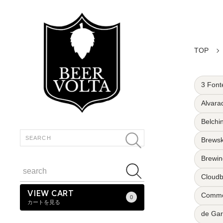
TOP
3 Font
Alvara
Belchi
Brewsk
Brewin
Cloudb
VIEW CART
Commo
0
カートを見る
de Ga