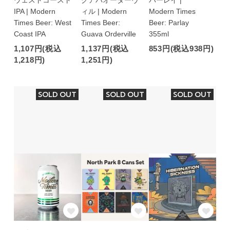
IPA | Modern
ィル | Modern
Modern Times
Times Beer: West
Times Beer:
Beer: Parlay
Coast IPA
Guava Orderville
355ml
1,107円(税込
1,137円(税込
853円(税込938円)
1,218円)
1,251円)
SOLD OUT
SOLD OUT
SOLD OUT