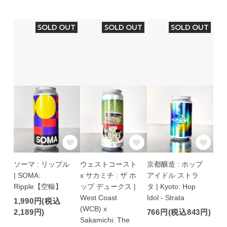
SOLD OUT
SOLD OUT
SOLD OUT
ソーマ : リップル
ウェストコースト
京都醸造 : ホップ
| SOMA:
x サカミチ : ザ ホ
アイドル ストラ
Ripple【空輸】
ップ デュークス |
タ | Kyoto: Hop
West Coast
Idol - Strata
1,990円(税込
(WCB) x
2,189円)
766円(税込843円)
Sakamichi: The